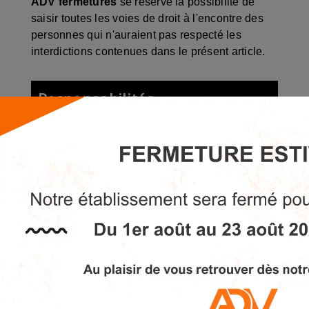
ADV fermetures
se réserve la possibilité de
saisir toutes les voies de droit à l'encontre des
personnes qui n'auraient pas respecté les
interdictions contenues dans le présent article.
Responsabilités
L'utilisateur du site s'engage à accéder au site
en utilisant un matériel récent, ne contenant pas
de virus et avec un navigateur de dernière
génération mis-à-jour.
ADV fermetures
ne pourra être tenue
responsable des dommages directs et indirects
causés au matériel de l'utilisateur, lors de l'accès
au site et résultant soit de l'utilisation d'un
matériel ne répondant pas aux spécifications
indiquées ci-dessus, soit de l'apparition d'un bug