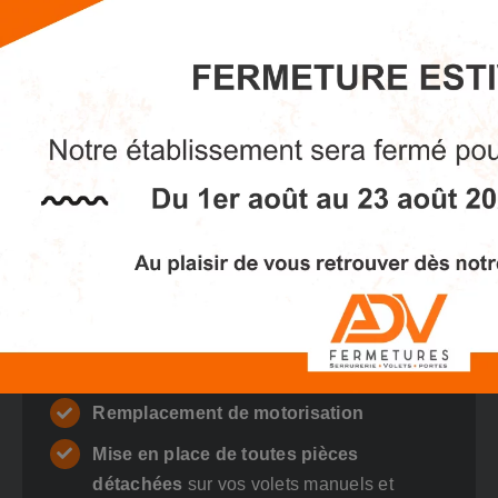
Remplacement de télécommande
Programmation de vos volets
: partez en
vacances sereinement grâce à la
configuration personnalisée de vos volets
roulants (domotique). Avec NICE ou
SOMFY, nous vous proposons des
solutions adaptées à vos besoins.
Changement d’attaches de tablier
Mise en place de verrous manuels et
automatiques
Remplacement de motorisation
Mise en place de toutes pièces
détachées
sur vos volets manuels et